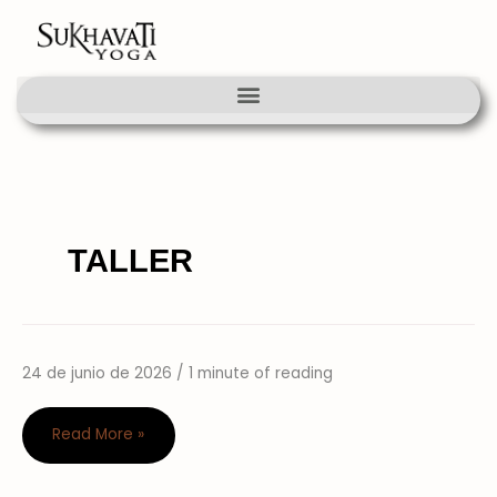
Ir
al
contenido
TALLER
24 de junio de 2026
/
1 minute of reading
Yoga
Wall
Read More »