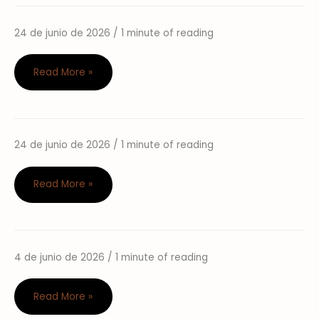
24 de junio de 2026
/
1 minute of reading
Miofascial
y
puntos
Read More »
gatillo
24 de junio de 2026
/
1 minute of reading
Mindfulness
y
cómo
Read More »
aplicarlo
al
Yoga
4 de junio de 2026
/
1 minute of reading
Taller
Higiene
del
Read More »
Sueño