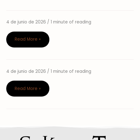
4 de junio de 2026
/
1 minute of reading
Olvidate
de
Bumble
Read More »
y
Tinder
4 de junio de 2026
/
1 minute of reading
Taller
Ajuste
de
Read More »
Posturas
de
Pie