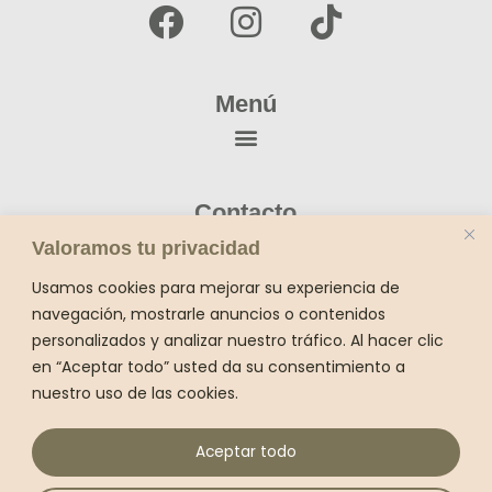
F
I
T
a
n
i
c
s
k
e
t
t
Menú
b
a
o
o
g
k
o
r
Contacto
k
a
56 4011 0001
Valoramos tu privacidad
55 5659 4736 (fijo)
m
contacto@sukhavatiyogamx.com
Usamos cookies para mejorar su experiencia de
navegación, mostrarle anuncios o contenidos
Dirección:
personalizados y analizar nuestro tráfico. Al hacer clic
Belisario Domiguez 169 esquina Melchor
en “Aceptar todo” usted da su consentimiento a
Ocampo Del Carmen Coyoacán CP 04100
nuestro uso de las cookies.
Aceptar todo
Política de cancelación, cambios y reembolsos
Términos y condiciones de uso y venta
Política de Privacidad