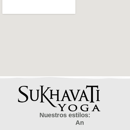
Nuestros estilos:
A
n
i
m
a
l
F
l
o
w