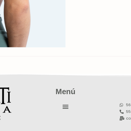
Menú
56
55
:
co
m
a
l
F
l
o
w