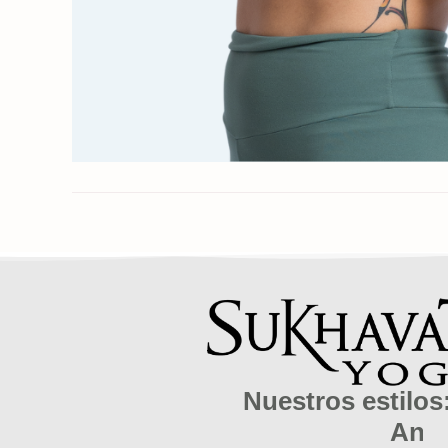
Nuestros estilos
A
n
i