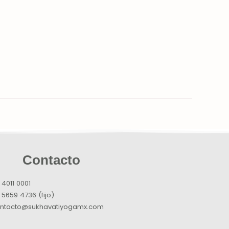
Contacto
 4011 0001
 5659 4736 (fijo)
ntacto@sukhavatiyogamx.com