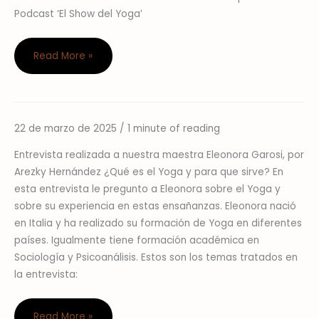
en
Podcast ‘El Show del Yoga’
el
Podcast
Read More »
El
Show
del
Yoga:
tema
22 de marzo de 2025
/
1 minute of reading
Conversando
‘El
sobre
Entrevista realizada a nuestra maestra Eleonora Garosi, por
cuerpo
qué
Arezky Hernández ¿Qué es el Yoga y para que sirve? En
del
es
esta entrevista le pregunto a Eleonora sobre el Yoga y
Yoga’
el
sobre su experiencia en estas ensañanzas. Eleonora nació
Yoga
en Italia y ha realizado su formación de Yoga en diferentes
con
países. Igualmente tiene formación académica en
Eleonora
Sociología y Psicoanálisis. Estos son los temas tratados en
Garosi
la entrevista:
Read More »