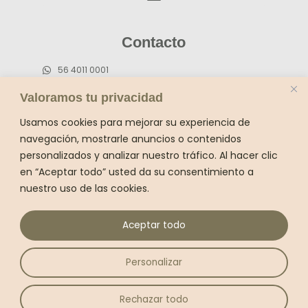
o
g
k
o
r
Contacto
k
a
m
56 4011 0001
55 5659 4736 (fijo)
Valoramos tu privacidad
contacto@sukhavatiyogamx.com
Usamos cookies para mejorar su experiencia de
Dirección:
navegación, mostrarle anuncios o contenidos
personalizados y analizar nuestro tráfico. Al hacer clic
Belisario Domiguez 169 esquina Melchor
en “Aceptar todo” usted da su consentimiento a
Ocampo Del Carmen Coyoacán CP 04100
nuestro uso de las cookies.
Política de cancelación, cambios y reembolsos
Aceptar todo
Términos y condiciones de uso y venta
Política de Privacidad
Personalizar
Copyright © Sukhavati Yoga
Rechazar todo
Construcción con
por
Arezky